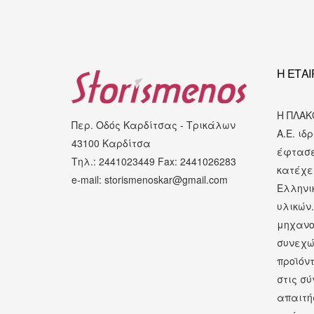
Η ΕΤΑΙ
Η ΠΛΑΚ
Περ. Οδός Καρδίτσας - Τρικάλων
Α.Ε. ιδ
43100 Καρδίτσα
έφτασε
Τηλ.: 2441023449 Fax: 2441026283
κατέχε
e-mail: storismenoskar@gmail.com
Ελληνι
υλικών
μηχανο
συνεχώ
προϊόν
στις σύ
απαιτή