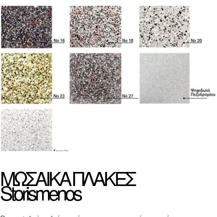
ΜΩΣΑΙΚΑ
ΠΛΑΚΕΣ
Storismenos